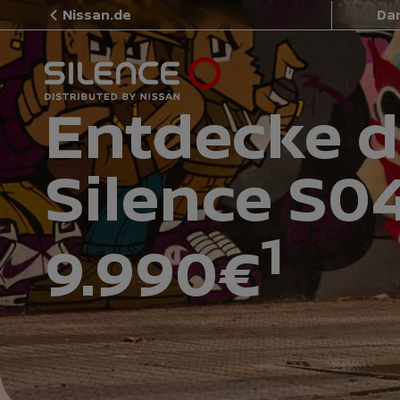
Nissan.de
Dan
Entdecke 
Silence S0
1
9.990€